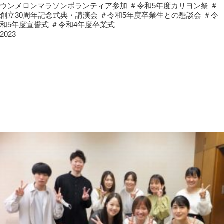
ウンメロンマラソンボランティア参加
＃令和5年度カリヨン祭
＃
創立30周年記念式典・講演会
＃令和5年度卒業生との懇談会
＃令
和5年度宣誓式
＃令和4年度卒業式
2023