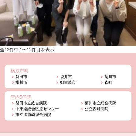
全12件中 1〜12件目を表示
構成市町
磐田市
袋井市
菊川市
掛川市
御前崎市
森町
管内5病院
磐田市立総合病院
菊川市立総合病院
中東遠総合医療センター
公立森町病院
市立御前崎総合病院