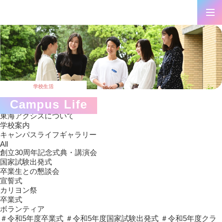
学校生活
Campus Life
東海アクシスについて
学校案内
キャンパスライフギャラリー
All
創立30周年記念式典・講演会
国家試験出発式
卒業生との懇談会
宣誓式
カリヨン祭
卒業式
ボランティア
＃令和5年度卒業式
＃令和5年度国家試験出発式
＃令和5年度クラ