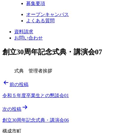
募集要項
オープンキャンパス
よくある質問
資料請求
お問い合わせ
創立30周年記念式典・講演会07
式典 管理者挨拶
投
前の投稿
稿
令和５年度卒業生との懇談会01
ナ
次の投稿
ビ
ゲ
創立30周年記念式典・講演会06
ー
構成市町