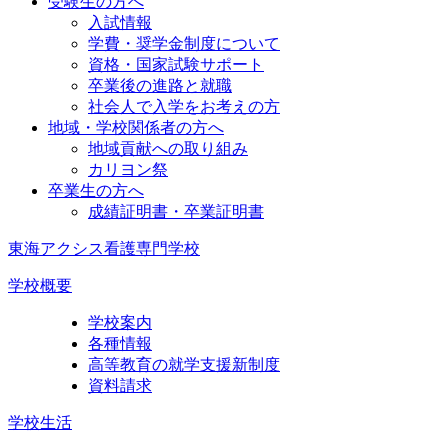
受験生の方へ
入試情報
学費・奨学金制度について
資格・国家試験サポート
卒業後の進路と就職
社会人で入学をお考えの方
地域・学校関係者の方へ
地域貢献への取り組み
カリヨン祭
卒業生の方へ
成績証明書・卒業証明書
東海アクシス看護専門学校
学校概要
学校案内
各種情報
高等教育の就学支援新制度
資料請求
学校生活