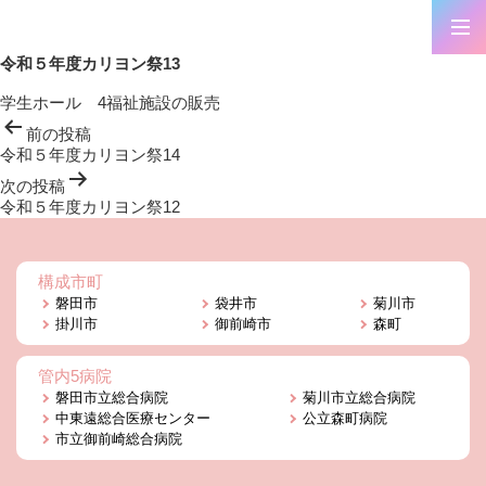
令和５年度カリヨン祭13
学生ホール 4福祉施設の販売
投
前の投稿
稿
令和５年度カリヨン祭14
ナ
ビ
次の投稿
ゲ
令和５年度カリヨン祭12
ー
シ
ョ
構成市町
ン
磐田市
袋井市
菊川市
掛川市
御前崎市
森町
管内5病院
磐田市立総合病院
菊川市立総合病院
中東遠総合医療センター
公立森町病院
市立御前崎総合病院