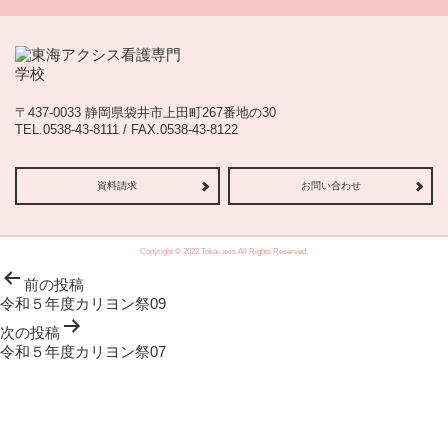
〒437-0033 静岡県袋井市上田町267番地の30
TEL.0538-43-8111 / FAX.0538-43-8122
資料請求
お問い合わせ
Copyright © 2022 Tokai-axis All Rights Reserved.
投
前の投稿
稿
令和５年度カリヨン祭09
ナ
ビ
次の投稿
ゲ
令和５年度カリヨン祭07
ー
シ
ョ
ン