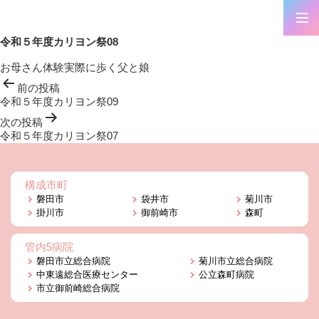
令和５年度カリヨン祭08
お母さん体験実際に歩く父と娘
投
前の投稿
稿
令和５年度カリヨン祭09
ナ
ビ
次の投稿
ゲ
令和５年度カリヨン祭07
ー
シ
ョ
構成市町
ン
磐田市
袋井市
菊川市
掛川市
御前崎市
森町
管内5病院
磐田市立総合病院
菊川市立総合病院
中東遠総合医療センター
公立森町病院
市立御前崎総合病院